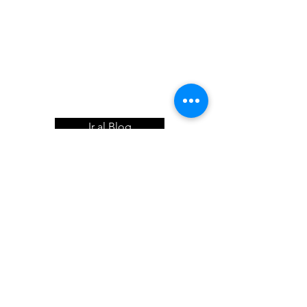
Ir al Blog
ContactO
Héctor García
hector@habichuelas.es
Por Madrid y Sevilla