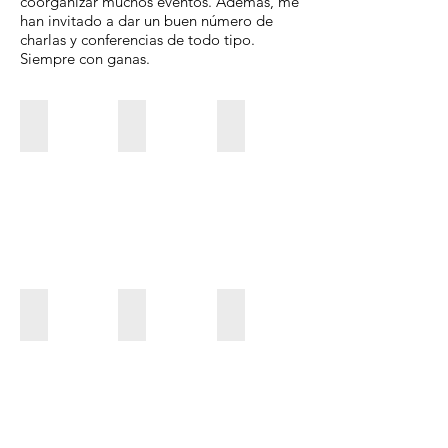
coorganizar muchos eventos. Además, me
han invitado a dar un buen número de
charlas y conferencias de todo tipo.
Siempre con ganas.
TEDx Loyola - Ponente
Endesa - Expertos en Datos - Ponente
Gran Ola Humana - Organiza
IFEMA - La Fura del Bauls y Los18.org
Sonorama Ribera 2019
La Caixa - Obra social - Pone